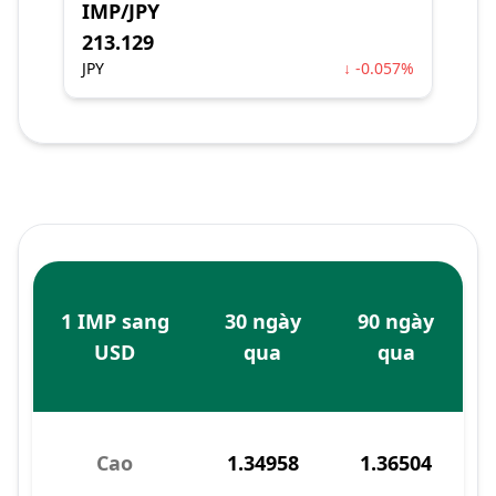
IMP/JPY
213.129
JPY
↓ -0.057%
1 IMP sang
30 ngày
90 ngày
USD
qua
qua
Cao
1.34958
1.36504