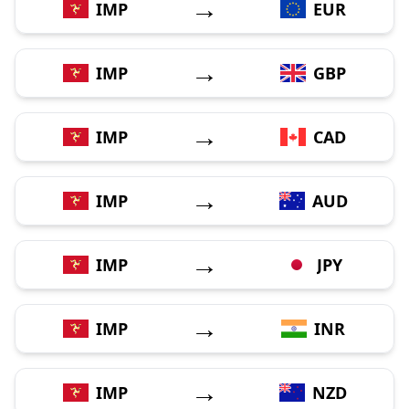
→
IMP
EUR
→
IMP
GBP
→
IMP
CAD
→
IMP
AUD
→
IMP
JPY
→
IMP
INR
→
IMP
NZD