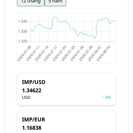
12 tháng
5 năm
IMP/USD
1.34622
USD
↑ 0%
IMP/EUR
1.16838