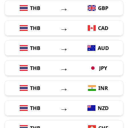
→
THB
GBP
→
THB
CAD
→
THB
AUD
→
THB
JPY
→
THB
INR
→
THB
NZD
→
THB
CHF