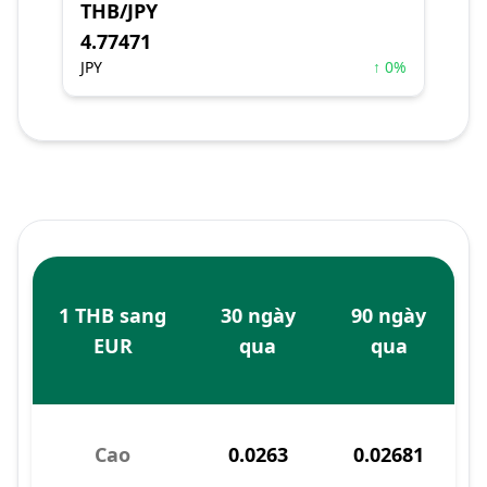
THB/JPY
4.77471
JPY
↑ 0%
1 THB sang
30 ngày
90 ngày
EUR
qua
qua
Cao
0.0263
0.02681