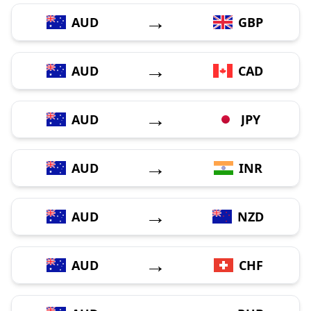
→
AUD
GBP
→
AUD
CAD
→
AUD
JPY
→
AUD
INR
→
AUD
NZD
→
AUD
CHF