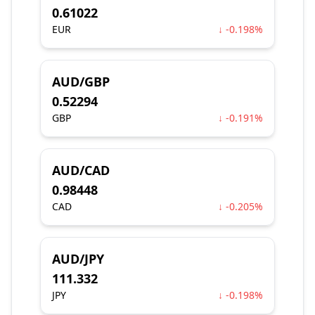
0.61022
EUR
↓ -0.198%
AUD/GBP
0.52294
GBP
↓ -0.191%
AUD/CAD
0.98448
CAD
↓ -0.205%
AUD/JPY
111.332
JPY
↓ -0.198%