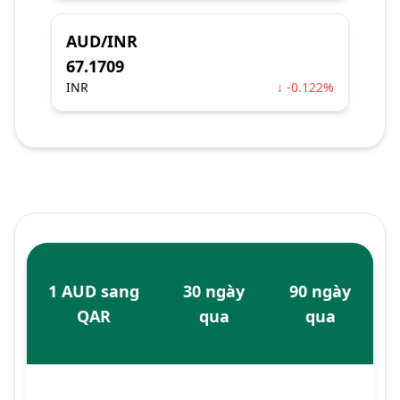
AUD/INR
67.1709
INR
↓ -0.122%
1 AUD sang
30 ngày
90 ngày
QAR
qua
qua