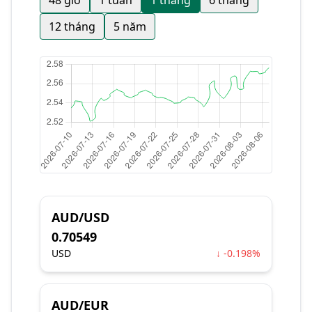
48 giờ
1 tuần
1 tháng
6 tháng
12 tháng
5 năm
AUD/USD
0.70549
USD
↓ -0.198%
AUD/EUR