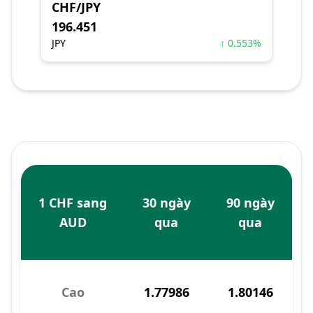
CHF/JPY
196.451
JPY
↑ 0.553%
1 CHF sang
30 ngày
90 ngày
AUD
qua
qua
Cao
1.77986
1.80146