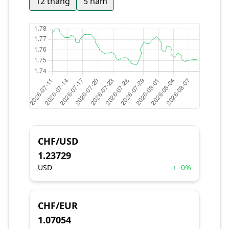
12 tháng
5 năm
CHF/USD
1.23729
USD
↑ -0%
CHF/EUR
1.07054