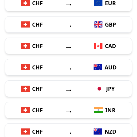
→
CHF
EUR
→
CHF
GBP
→
CHF
CAD
→
CHF
AUD
→
CHF
JPY
→
CHF
INR
→
CHF
NZD