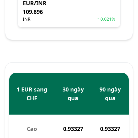
EUR/INR
109.896
INR
↑ 0.021%
1 EUR sang
30 ngày
90 ngày
CHF
qua
qua
Cao
0.93327
0.93327