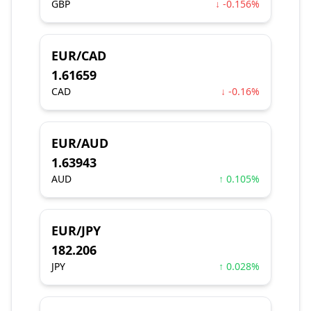
GBP
↓ -0.156%
EUR/CAD
1.61659
CAD
↓ -0.16%
EUR/AUD
1.63943
AUD
↑ 0.105%
EUR/JPY
182.206
JPY
↑ 0.028%