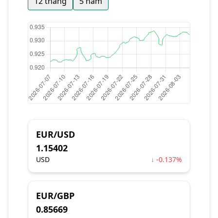
12 tháng
5 năm
EUR/USD
1.15402
USD
↓ -0.137%
EUR/GBP
0.85669