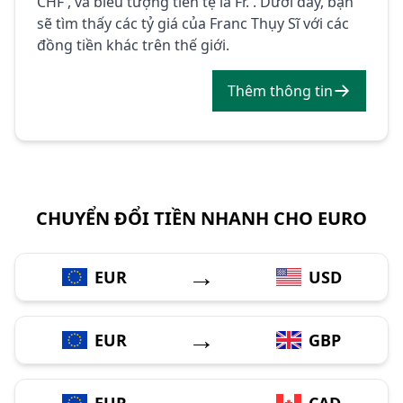
CHF , và biểu tượng tiền tệ là Fr. . Dưới đây, bạn
sẽ tìm thấy các tỷ giá của Franc Thụy Sĩ với các
đồng tiền khác trên thế giới.
Thêm thông tin
CHUYỂN ĐỔI TIỀN NHANH CHO EURO
→
EUR
USD
→
EUR
GBP
→
EUR
CAD