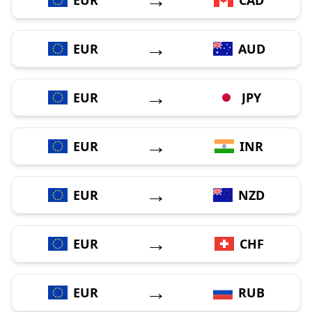
→
EUR
AUD
→
EUR
JPY
→
EUR
INR
→
EUR
NZD
→
EUR
CHF
→
EUR
RUB