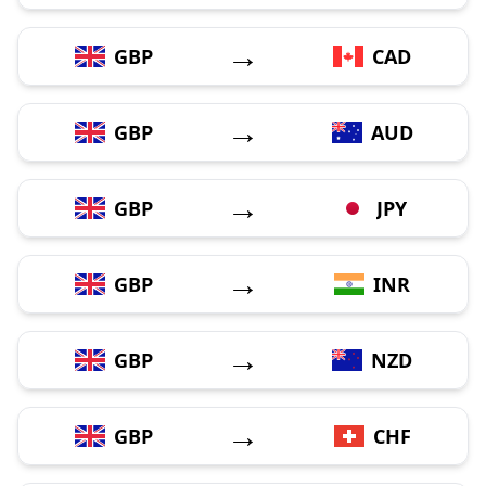
→
GBP
CAD
→
GBP
AUD
→
GBP
JPY
→
GBP
INR
→
GBP
NZD
→
GBP
CHF