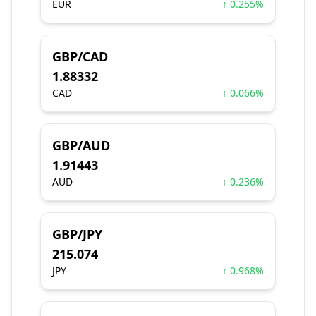
EUR
↑ 0.255%
GBP/CAD
1.88332
CAD
↑ 0.066%
GBP/AUD
1.91443
AUD
↑ 0.236%
GBP/JPY
215.074
JPY
↑ 0.968%