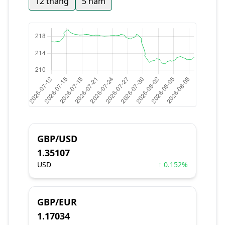
12 tháng
5 năm
GBP/USD
1.35107
USD
↑ 0.152%
GBP/EUR
1.17034