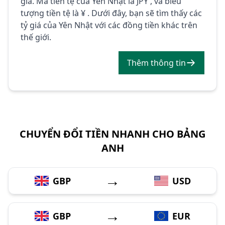
giá. Mã tiền tệ của Yên Nhật là JPY , và biểu
tượng tiền tệ là ¥ . Dưới đây, bạn sẽ tìm thấy các
tỷ giá của Yên Nhật với các đồng tiền khác trên
thế giới.
Thêm thông tin
CHUYỂN ĐỔI TIỀN NHANH CHO BẢNG
ANH
→
GBP
USD
→
GBP
EUR