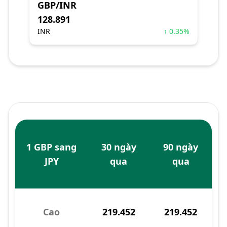
GBP/INR
128.891
INR
↑ 0.35%
1 GBP sang
30 ngày
90 ngày
JPY
qua
qua
Cao
219.452
219.452