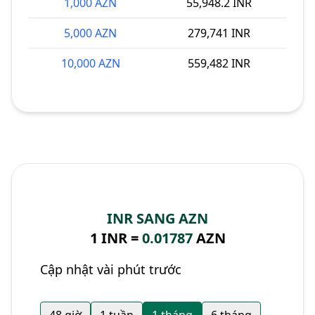
1,000 AZN
55,948.2 INR
5,000 AZN
279,741 INR
10,000 AZN
559,482 INR
INR SANG AZN
1 INR =
0.01787
AZN
Cập nhật vài phút trước