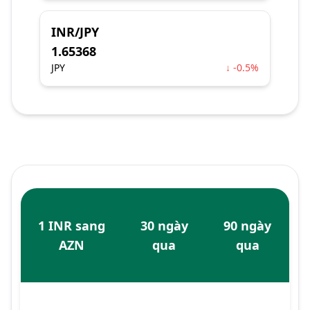
INR/JPY
1.65368
JPY
↓ -0.5%
1 INR sang
30 ngày
90 ngày
AZN
qua
qua