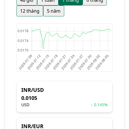
48 giờ
1 tuần
1 tháng
6 tháng
12 tháng
5 năm
INR/USD
0.0105
USD
↑ 0.145%
INR/EUR