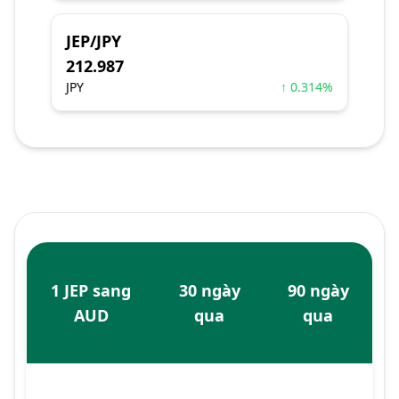
JEP/JPY
212.987
JPY
↑ 0.314%
1 JEP sang
30 ngày
90 ngày
AUD
qua
qua