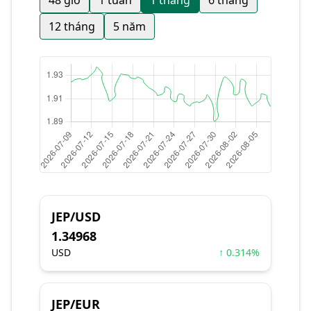
48 giờ
1 tuần
1 tháng
6 tháng
12 tháng
5 năm
JEP/USD
1.34968
USD
↑ 0.314%
JEP/EUR