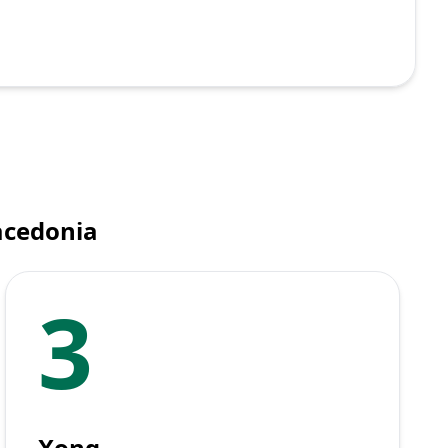
acedonia
3
Xong