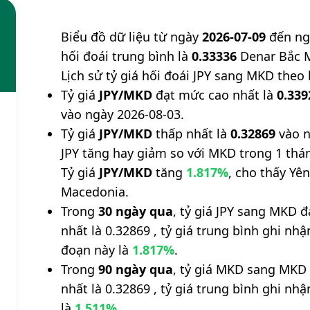
Biểu đồ dữ liệu từ ngày
2026-07-09
đến n
hối đoái trung bình là
0.33336
Denar Bắc M
Lịch sử tỷ giá hối đoái JPY sang MKD theo
Tỷ giá
JPY/MKD
đạt mức cao nhất là
0.339
vào ngày 2026-08-03.
Tỷ giá
JPY/MKD
thấp nhất là
0.32869
vào n
JPY tăng hay giảm so với MKD trong 1 thá
Tỷ giá
JPY/MKD
tăng
1.817%
, cho thấy Yên
Macedonia.
Trong
30 ngày qua
, tỷ giá JPY sang MKD 
nhất là 0.32869 , tỷ giá trung bình ghi nh
đoạn này là
1.817%
.
Trong
90 ngày qua
, tỷ giá MKD sang MKD
nhất là 0.32869 , tỷ giá trung bình ghi nh
là
1.511%
.