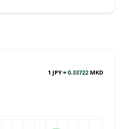
1 JPY =
0.33722
MKD