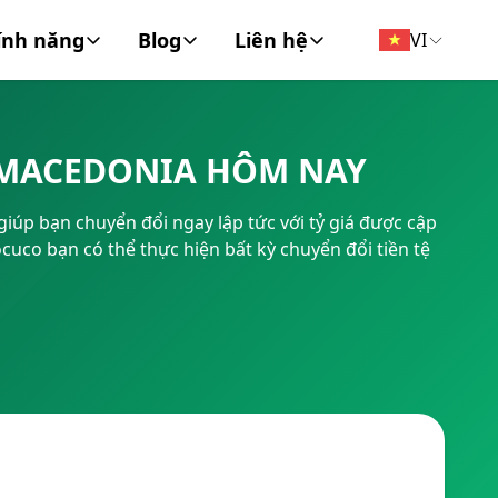
ính năng
Blog
Liên hệ
VI
đồng tiền
Tin Tức
Về chúng tôi
 MACEDONIA HÔM NAY
FT/BIC
Tài chính cá nhân
Liên hệ
úp bạn chuyển đổi ngay lập tức với tỷ giá được cập
Doanh Nghiệp
co bạn có thể thực hiện bất kỳ chuyển đổi tiền tệ