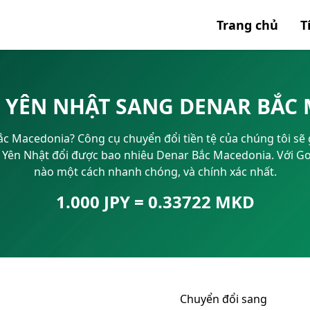
Trang chủ
T
Tất cả 
N YÊN NHẬT SANG DENAR BẮC
Mã SWI
 Macedonia? Công cụ chuyển đổi tiền tệ của chúng tôi sẽ gi
IBAN
Yên Nhật đổi được bao nhiêu Denar Bắc Macedonia. Với Gocu
nào một cách nhanh chóng, và chính xác nhất.
1.000 JPY = 0.33722 MKD
Chuyển đổi sang