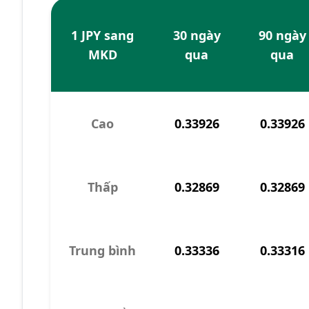
1 JPY sang
30 ngày
90 ngày
MKD
qua
qua
Cao
0.33926
0.33926
Thấp
0.32869
0.32869
Trung bình
0.33336
0.33316