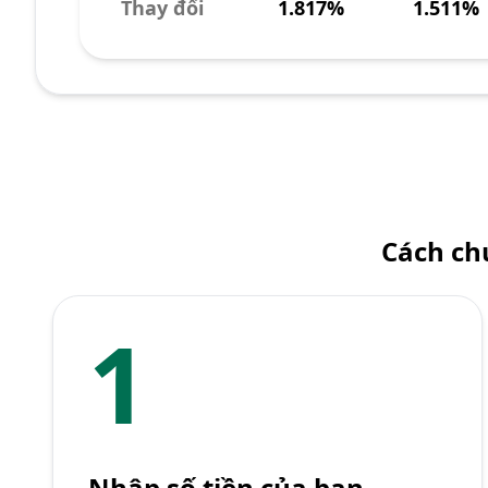
Thay đổi
1.817%
1.511%
Cách ch
1
Nhập số tiền của bạn