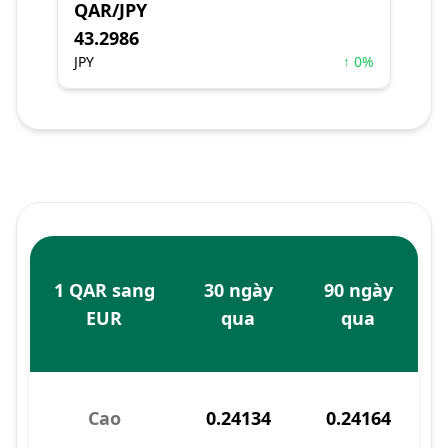
QAR/JPY
43.2986
JPY
↑ 0%
1 QAR sang
30 ngày
90 ngày
EUR
qua
qua
Cao
0.24134
0.24164