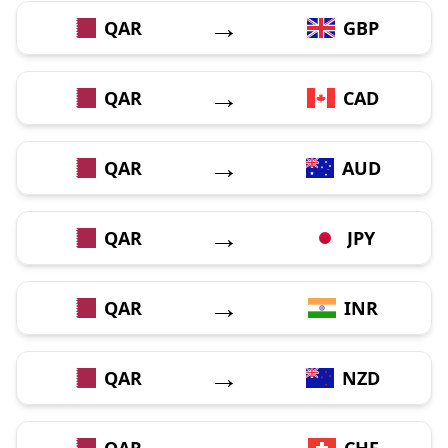
→
QAR
GBP
→
QAR
CAD
→
QAR
AUD
→
QAR
JPY
→
QAR
INR
→
QAR
NZD
→
QAR
CHF