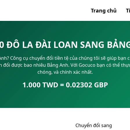
Trang chủ
T
Tất cả 
0 ĐÔ LA ĐÀI LOAN SANG BẢ
Mã SWI
h? Công cụ chuyển đổi tiền tệ của chúng tôi sẽ giúp bạn ch
IBAN
 đổi được bao nhiêu Bảng Anh. Với Gocuco bạn có thể thực
chóng, và chính xác nhất.
1.000 TWD = 0.02302 GBP
Chuyển đổi sang