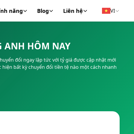
ính năng
Blog
Liên hệ
VI
đồng tiền
Tin Tức
Về chúng tôi
NG ANH HÔM NAY
FT/BIC
Tài chính cá nhân
Liên hệ
uyển đổi ngay lập tức với tỷ giá được cập nhật mới
Doanh Nghiệp
 hiện bất kỳ chuyển đổi tiền tệ nào một cách nhanh