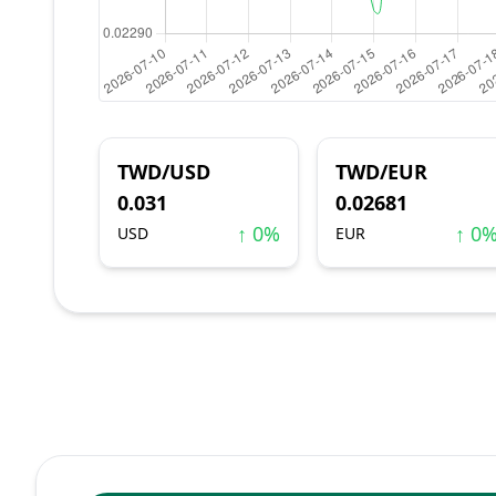
TWD/USD
TWD/EUR
0.031
0.02681
↑ 0%
↑ 0
USD
EUR