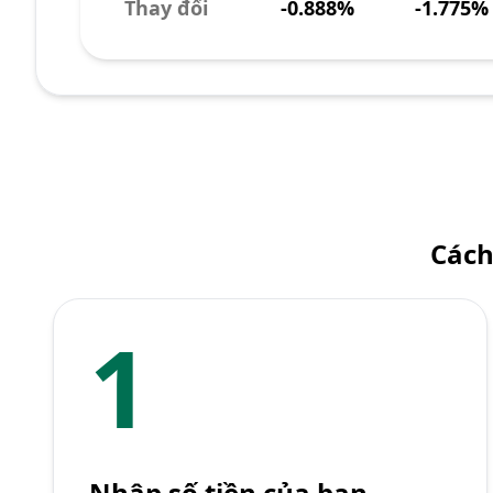
Thay đổi
-0.888%
-1.775%
Cách
1
Nhập số tiền của bạn