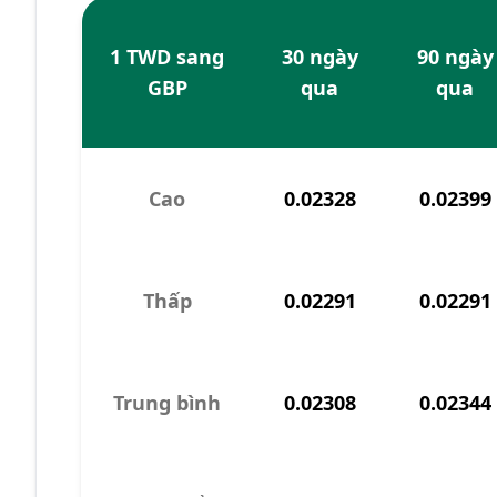
1 TWD sang
30 ngày
90 ngày
GBP
qua
qua
Cao
0.02328
0.02399
Thấp
0.02291
0.02291
Trung bình
0.02308
0.02344