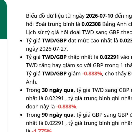
Biểu đồ dữ liệu từ ngày
2026-07-10
đến n
hối đoái trung bình là
0.02308
Bảng Anh ch
Lịch sử tỷ giá hối đoái TWD sang GBP the
Tỷ giá
TWD/GBP
đạt mức cao nhất là
0.02
ngày 2026-07-27.
Tỷ giá
TWD/GBP
thấp nhất là
0.02291
vào 
TWD tăng hay giảm so với GBP trong 1 th
Tỷ giá
TWD/GBP
giảm
-0.888%
, cho thấy Đ
Anh.
Trong
30 ngày qua
, tỷ giá TWD sang GBP 
nhất là 0.02291 , tỷ giá trung bình ghi nh
đoạn này là
-0.888%
.
Trong
90 ngày qua
, tỷ giá GBP sang GBP 
nhất là 0.02291 , tỷ giá trung bình ghi nh
là
-1.775%
.