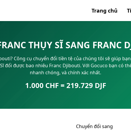
Trang chủ
T
Tất cả 
FRANC THỤY SĨ SANG FRANC 
Mã SWI
outi? Công cụ chuyển đổi tiền tệ của chúng tôi sẽ giúp bạn 
IBAN
 đổi được bao nhiêu Franc Djibouti. Với Gocuco bạn có thể
nhanh chóng, và chính xác nhất.
1.000 CHF = 219.729 DJF
Chuyển đổi sang