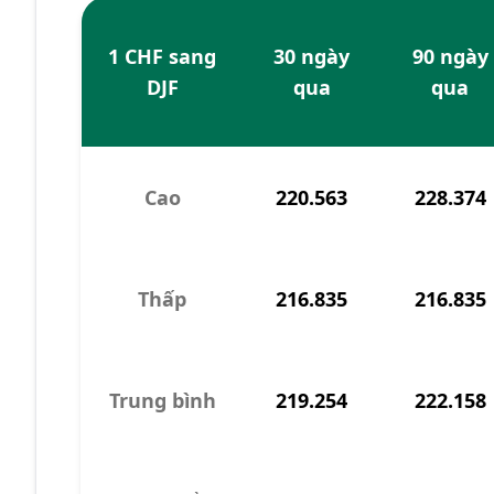
1 CHF sang
30 ngày
90 ngày
DJF
qua
qua
Cao
220.563
228.374
Thấp
216.835
216.835
Trung bình
219.254
222.158