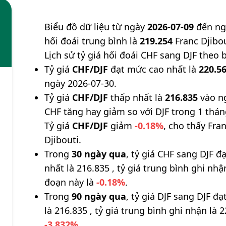
Biểu đồ dữ liệu từ ngày
2026-07-09
đến n
hối đoái trung bình là
219.254
Franc Djibou
Lịch sử tỷ giá hối đoái CHF sang DJF theo 
Tỷ giá
CHF/DJF
đạt mức cao nhất là
220.5
ngày 2026-07-30.
Tỷ giá
CHF/DJF
thấp nhất là
216.835
vào ng
CHF tăng hay giảm so với DJF trong 1 thá
Tỷ giá
CHF/DJF
giảm
-0.18%
, cho thấy Fran
Djibouti.
Trong
30 ngày qua
, tỷ giá CHF sang DJF 
nhất là 216.835 , tỷ giá trung bình ghi nh
đoạn này là
-0.18%
.
Trong
90 ngày qua
, tỷ giá DJF sang DJF đ
là 216.835 , tỷ giá trung bình ghi nhận là 
-3.832%
.