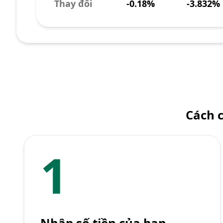
Thay đổi
-0.18%
-3.832%
Cách c
1
Nhập số tiền của bạn