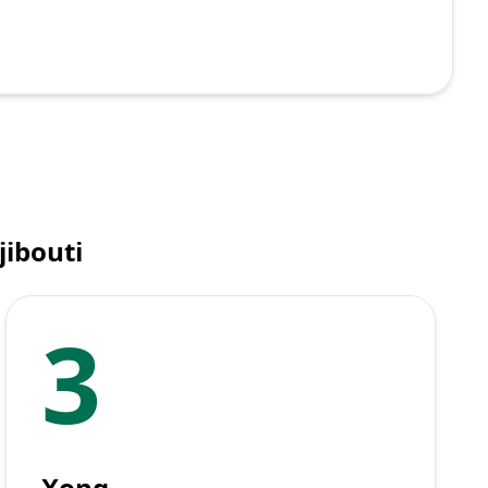
jibouti
3
Xong