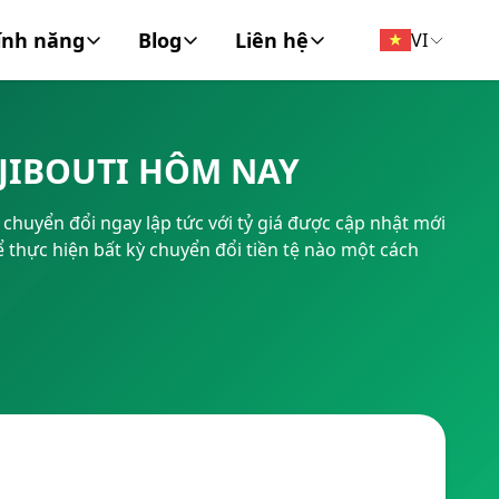
ính năng
Blog
Liên hệ
VI
đồng tiền
Tin Tức
Về chúng tôi
DJIBOUTI HÔM NAY
FT/BIC
Tài chính cá nhân
Liên hệ
chuyển đổi ngay lập tức với tỷ giá được cập nhật mới
Doanh Nghiệp
 thực hiện bất kỳ chuyển đổi tiền tệ nào một cách