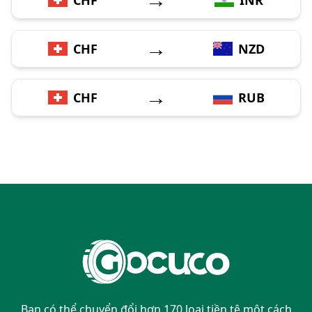
→
CHF
NZD
→
CHF
RUB
Bạn có thể chuyển đổi hơn 170 loại tiền tệ một cách