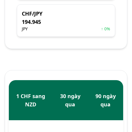
CHF/JPY
194.945
JPY
↑ 0%
1 CHF sang
30 ngày
90 ngày
NZD
qua
qua