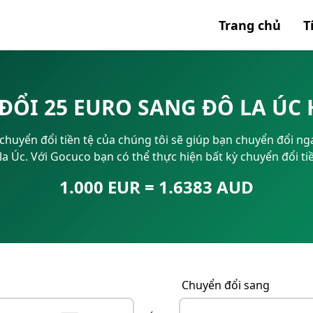
Trang chủ
T
Tất cả 
ĐỔI 25 EURO SANG ĐÔ LA ÚC
Mã SWI
uyển đổi tiền tệ của chúng tôi sẽ giúp bạn chuyển đổi nga
IBAN
 Úc. Với Gocuco bạn có thể thực hiện bất kỳ chuyển đổi ti
1.000 EUR = 1.6383 AUD
Chuyển đổi sang