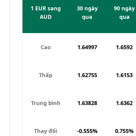
1 EUR sang
30 ngày
90 ngày
AUD
qua
qua
Cao
1.64997
1.6592
Thấp
1.62755
1.6153
Trung bình
1.63828
1.6362
Thay đổi
-0.555%
0.755%