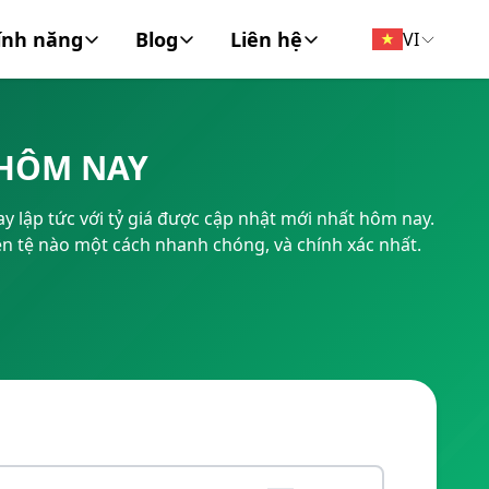
ính năng
Blog
Liên hệ
VI
đồng tiền
Tin Tức
Về chúng tôi
 HÔM NAY
FT/BIC
Tài chính cá nhân
Liên hệ
y lập tức với tỷ giá được cập nhật mới nhất hôm nay.
Doanh Nghiệp
ền tệ nào một cách nhanh chóng, và chính xác nhất.