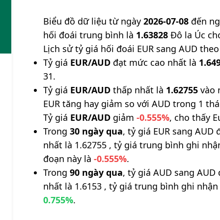
Biểu đồ dữ liệu từ ngày
2026-07-08
đến n
hối đoái trung bình là
1.63828
Đô la Úc ch
Lịch sử tỷ giá hối đoái EUR sang AUD theo
Tỷ giá
EUR/AUD
đạt mức cao nhất là
1.64
31.
Tỷ giá
EUR/AUD
thấp nhất là
1.62755
vào 
EUR tăng hay giảm so với AUD trong 1 th
Tỷ giá
EUR/AUD
giảm
-0.555%
, cho thấy E
Trong
30 ngày qua
, tỷ giá EUR sang AUD 
nhất là 1.62755 , tỷ giá trung bình ghi nh
đoạn này là
-0.555%
.
Trong
90 ngày qua
, tỷ giá AUD sang AUD 
nhất là 1.6153 , tỷ giá trung bình ghi nhận
0.755%
.