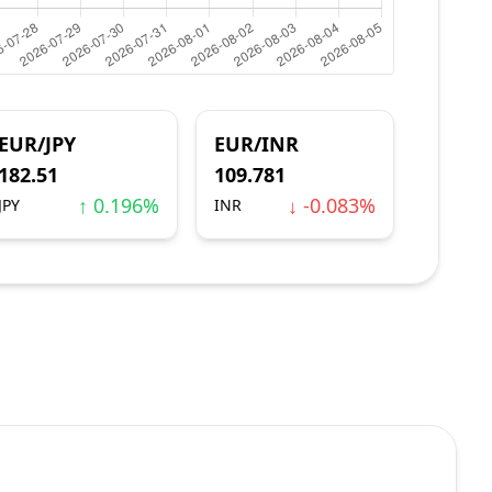
EUR/JPY
EUR/INR
182.51
109.781
↑ 0.196%
↓ -0.083%
JPY
INR