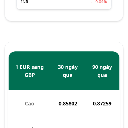
INR
↓ -0.04%
1 EUR sang
30 ngày
90 ngày
GBP
qua
qua
Cao
0.85802
0.87259