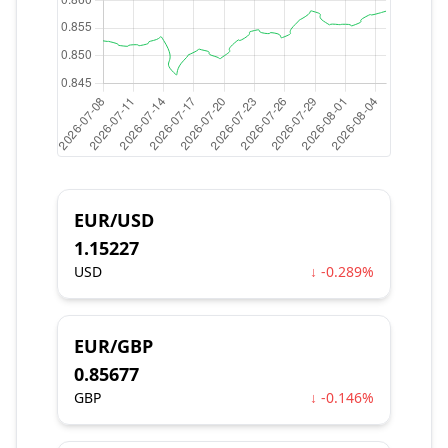
EUR/USD
1.15227
USD
↓ -0.289%
EUR/GBP
0.85677
GBP
↓ -0.146%