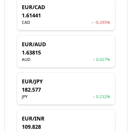
EUR/CAD
1.61441
CAD
↓ -0.295%
EUR/AUD
1.63815
AUD
↑ 0.027%
EUR/JPY
182.577
JPY
↑ 0.232%
EUR/INR
109.828