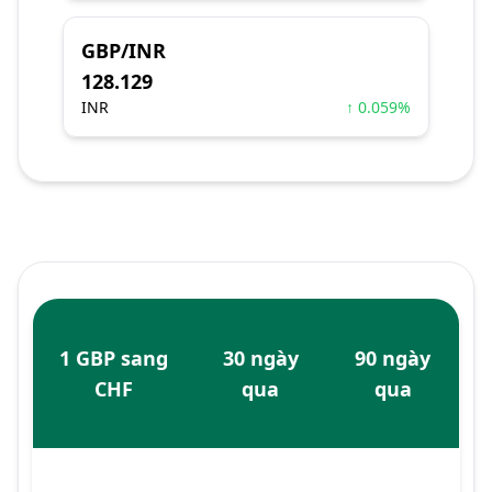
GBP/INR
128.129
INR
↑ 0.059%
1 GBP sang
30 ngày
90 ngày
CHF
qua
qua