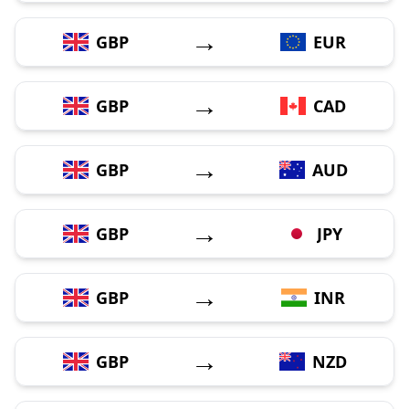
→
GBP
EUR
→
GBP
CAD
→
GBP
AUD
→
GBP
JPY
→
GBP
INR
→
GBP
NZD