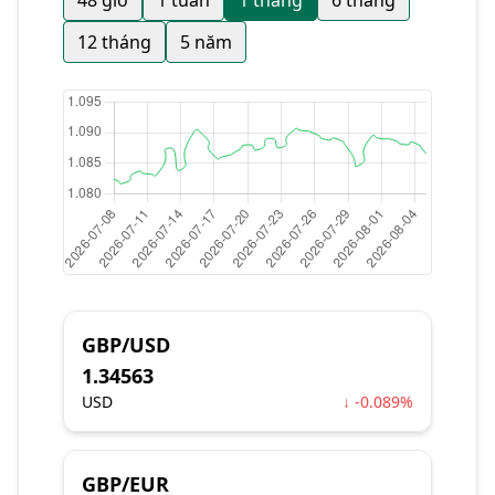
48 giờ
1 tuần
1 tháng
6 tháng
12 tháng
5 năm
GBP/USD
1.34563
USD
↓ -0.089%
GBP/EUR