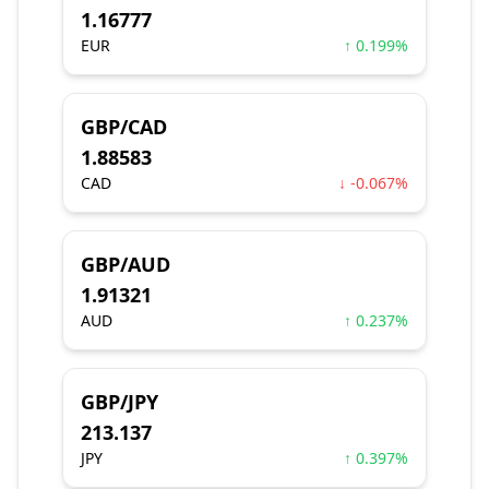
1.16777
EUR
↑ 0.199%
GBP/CAD
1.88583
CAD
↓ -0.067%
GBP/AUD
1.91321
AUD
↑ 0.237%
GBP/JPY
213.137
JPY
↑ 0.397%