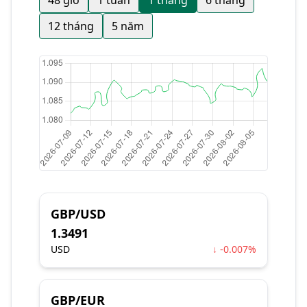
48 giờ
1 tuần
1 tháng
6 tháng
12 tháng
5 năm
GBP/USD
1.3491
USD
↓ -0.007%
GBP/EUR