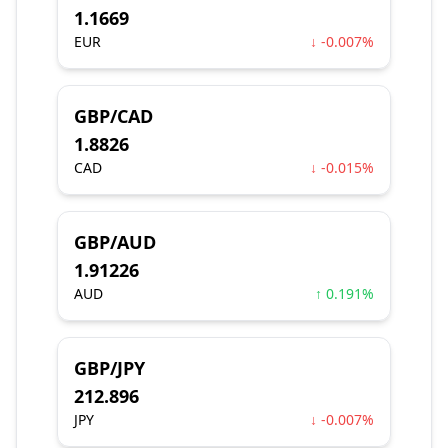
1.1669
EUR
↓ -0.007%
GBP/CAD
1.8826
CAD
↓ -0.015%
GBP/AUD
1.91226
AUD
↑ 0.191%
GBP/JPY
212.896
JPY
↓ -0.007%