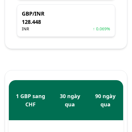
GBP/INR
128.448
INR
↑ 0.069%
1 GBP sang
30 ngày
90 ngày
CHF
qua
qua