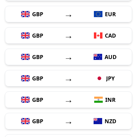
→
GBP
EUR
→
GBP
CAD
→
GBP
AUD
→
GBP
JPY
→
GBP
INR
→
GBP
NZD