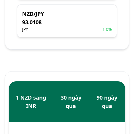
NZD/JPY
93.0108
JPY
↑ 0%
1 NZD sang
30 ngày
90 ngày
INR
qua
qua