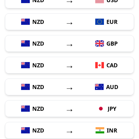
→
NZD
EUR
→
NZD
GBP
→
NZD
CAD
→
NZD
AUD
→
NZD
JPY
→
NZD
INR