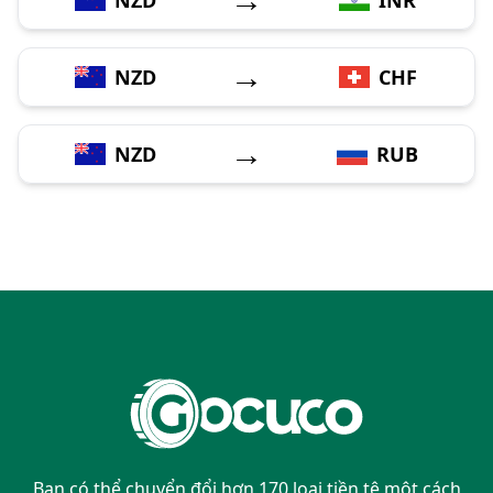
→
NZD
CHF
→
NZD
RUB
Bạn có thể chuyển đổi hơn 170 loại tiền tệ một cách