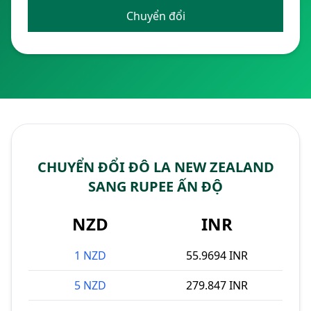
Chuyển đổi
CHUYỂN ĐỔI ĐÔ LA NEW ZEALAND
SANG RUPEE ẤN ĐỘ
NZD
INR
1 NZD
55.9694 INR
5 NZD
279.847 INR