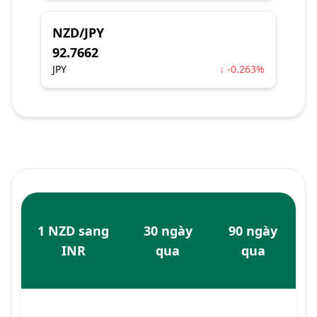
NZD/JPY
92.7662
JPY
↓ -0.263%
1 NZD sang
30 ngày
90 ngày
INR
qua
qua