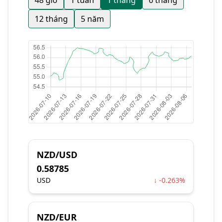
48 giờ
1 tuần
1 tháng
6 tháng
12 tháng
5 năm
NZD/USD
0.58785
USD
↓ -0.263%
NZD/EUR