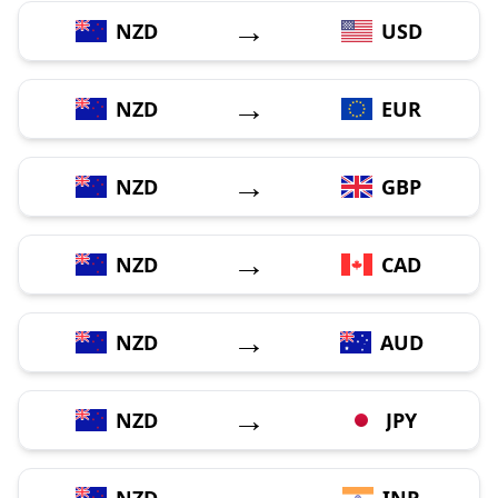
→
NZD
USD
→
NZD
EUR
→
NZD
GBP
→
NZD
CAD
→
NZD
AUD
→
NZD
JPY
→
NZD
INR