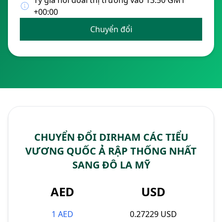
Tỷ giá hối đoái thị trường vào 13:50 GMT
+00:00
Chuyển đổi
CHUYỂN ĐỔI DIRHAM CÁC TIỂU
VƯƠNG QUỐC Ả RẬP THỐNG NHẤT
SANG ĐÔ LA MỸ
AED
USD
1 AED
0.27229 USD