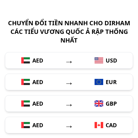
CHUYỂN ĐỔI TIỀN NHANH CHO DIRHAM
CÁC TIỂU VƯƠNG QUỐC Ả RẬP THỐNG
NHẤT
→
AED
USD
→
AED
EUR
→
AED
GBP
→
AED
CAD