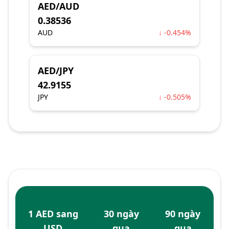
AED/AUD
0.38536
AUD
↓ -0.454%
AED/JPY
42.9155
JPY
↓ -0.505%
1 AED sang
30 ngày
90 ngày
USD
qua
qua