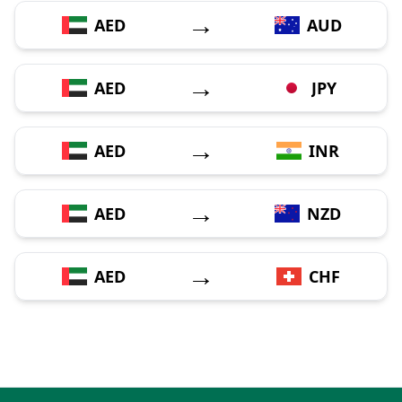
→
AED
AUD
→
AED
JPY
→
AED
INR
→
AED
NZD
→
AED
CHF