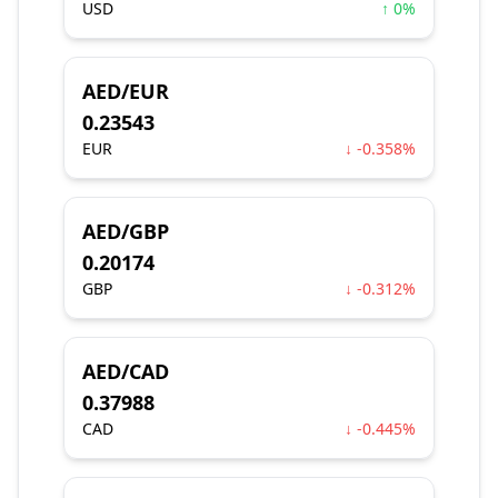
USD
↑ 0%
AED/EUR
0.23543
EUR
↓ -0.358%
AED/GBP
0.20174
GBP
↓ -0.312%
AED/CAD
0.37988
CAD
↓ -0.445%