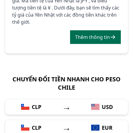
giá. Mã tiền tệ của Yên Nhật là JPY , và biểu
tượng tiền tệ là ¥ . Dưới đây, bạn sẽ tìm thấy các
tỷ giá của Yên Nhật với các đồng tiền khác trên
thế giới.
Thêm thông tin
CHUYỂN ĐỔI TIỀN NHANH CHO PESO
CHILE
→
CLP
USD
→
CLP
EUR