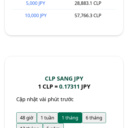
5,000 JPY
28,883.1 CLP
10,000 JPY
57,766.3 CLP
CLP SANG JPY
1 CLP =
0.17311
JPY
Cập nhật vài phút trước
48 giờ
1 tuần
1 tháng
6 tháng