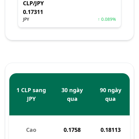
CLP/JPY
0.17311
JPY
↑ 0.089%
1 CLP sang
30 ngày
90 ngày
JPY
qua
qua
Cao
0.1758
0.18113