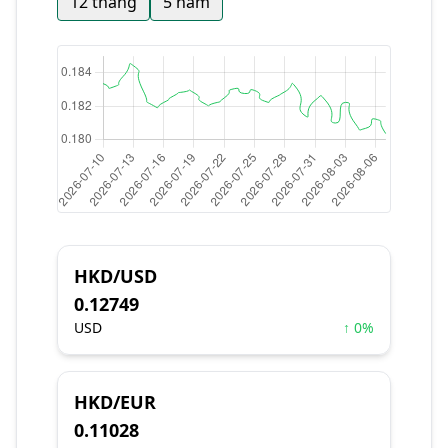
12 tháng
5 năm
HKD/USD
0.12749
USD
↑ 0%
HKD/EUR
0.11028