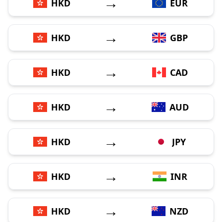
→
HKD
EUR
→
HKD
GBP
→
HKD
CAD
→
HKD
AUD
→
HKD
JPY
→
HKD
INR
→
HKD
NZD