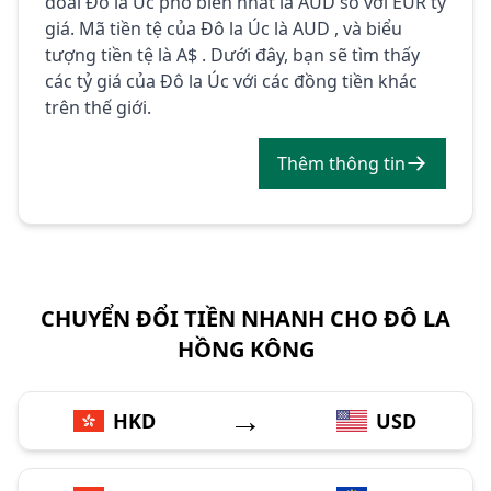
đoái Đô la Úc phổ biến nhất là AUD so với EUR tỷ
giá. Mã tiền tệ của Đô la Úc là AUD , và biểu
tượng tiền tệ là A$ . Dưới đây, bạn sẽ tìm thấy
các tỷ giá của Đô la Úc với các đồng tiền khác
trên thế giới.
Thêm thông tin
CHUYỂN ĐỔI TIỀN NHANH CHO ĐÔ LA
HỒNG KÔNG
→
HKD
USD