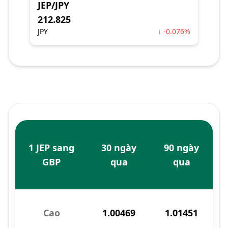
JEP/JPY
212.825
JPY
↓ -0.076%
1 JEP sang
30 ngày
90 ngày
GBP
qua
qua
Cao
1.00469
1.01451