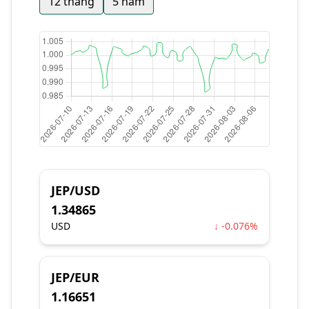
12 tháng
5 năm
JEP/USD
1.34865
USD
↓ -0.076%
JEP/EUR
1.16651