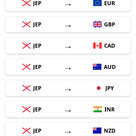
→
JEP
EUR
→
JEP
GBP
→
JEP
CAD
→
JEP
AUD
→
JEP
JPY
→
JEP
INR
→
JEP
NZD