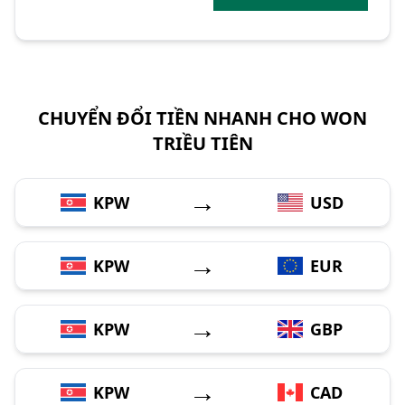
CHUYỂN ĐỔI TIỀN NHANH CHO WON
TRIỀU TIÊN
→
KPW
USD
→
KPW
EUR
→
KPW
GBP
→
KPW
CAD