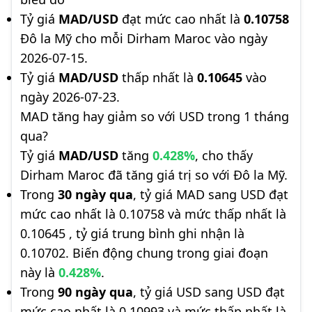
Tỷ giá
MAD/USD
đạt mức cao nhất là
0.10758
Đô la Mỹ cho mỗi Dirham Maroc vào ngày
2026-07-15.
Tỷ giá
MAD/USD
thấp nhất là
0.10645
vào
ngày 2026-07-23.
MAD tăng hay giảm so với USD trong 1 tháng
qua?
Tỷ giá
MAD/USD
tăng
0.428%
, cho thấy
Dirham Maroc đã tăng giá trị so với Đô la Mỹ.
Trong
30 ngày qua
, tỷ giá MAD sang USD đạt
mức cao nhất là 0.10758 và mức thấp nhất là
0.10645 , tỷ giá trung bình ghi nhận là
0.10702. Biến động chung trong giai đoạn
này là
0.428%
.
Trong
90 ngày qua
, tỷ giá USD sang USD đạt
mức cao nhất là 0.10993 và mức thấp nhất là