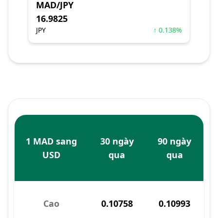
MAD/JPY
16.9825
JPY
↑ 0.138%
1 MAD sang
30 ngày
90 ngày
USD
qua
qua
Cao
0.10758
0.10993