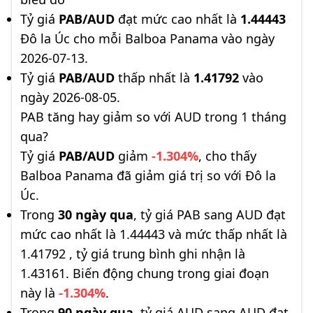
Tỷ giá
PAB/AUD
đạt mức cao nhất là
1.44443
Đô la Úc cho mỗi Balboa Panama vào ngày
2026-07-13.
Tỷ giá
PAB/AUD
thấp nhất là
1.41792
vào
ngày 2026-08-05.
PAB tăng hay giảm so với AUD trong 1 tháng
qua?
Tỷ giá
PAB/AUD
giảm
-1.304%
, cho thấy
Balboa Panama đã giảm giá trị so với Đô la
Úc.
Trong
30 ngày qua
, tỷ giá PAB sang AUD đạt
mức cao nhất là 1.44443 và mức thấp nhất là
1.41792 , tỷ giá trung bình ghi nhận là
1.43161. Biến động chung trong giai đoạn
này là
-1.304%
.
Trong
90 ngày qua
, tỷ giá AUD sang AUD đạt