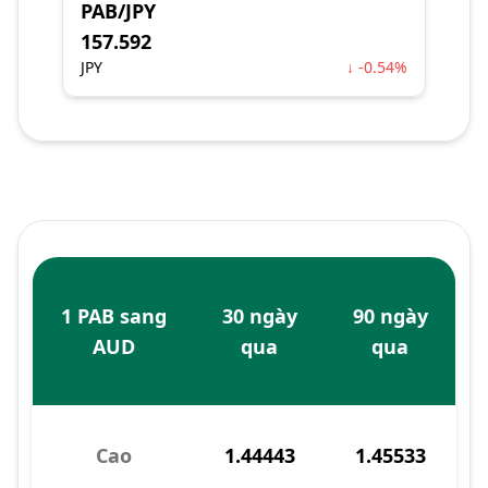
PAB/JPY
157.592
JPY
↓ -0.54%
1 PAB sang
30 ngày
90 ngày
AUD
qua
qua
Cao
1.44443
1.45533