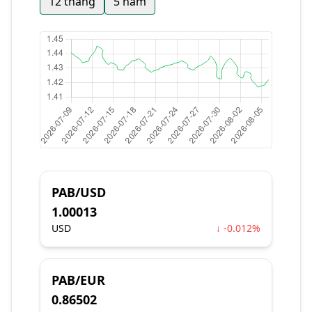
12 tháng
5 năm
PAB/USD
1.00013
USD
↓ -0.012%
PAB/EUR
0.86502