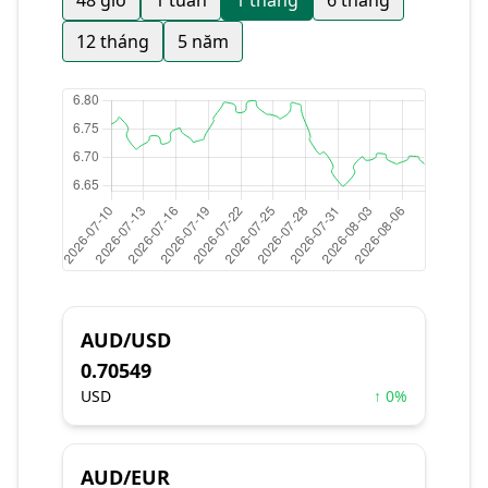
48 giờ
1 tuần
1 tháng
6 tháng
12 tháng
5 năm
AUD/USD
0.70549
USD
↑ 0%
AUD/EUR