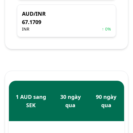
AUD/INR
67.1709
INR
↑ 0%
1 AUD sang
30 ngày
90 ngày
SEK
qua
qua