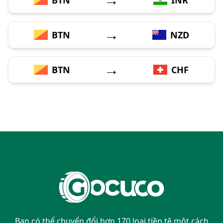
→
BTN
NZD
→
BTN
CHF
Bạn có thể chuyển đổi hơn 170 loại tiền tệ một cách