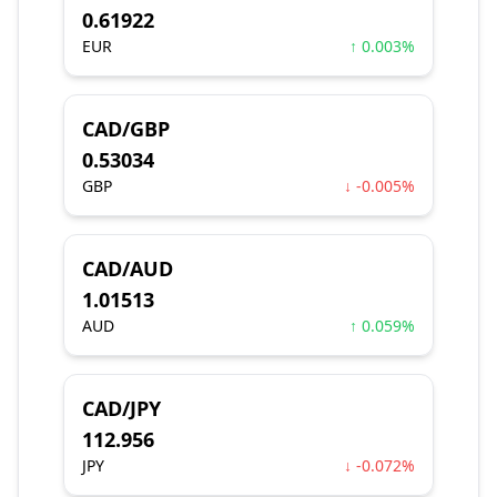
0.61922
EUR
↑ 0.003%
CAD/GBP
0.53034
GBP
↓ -0.005%
CAD/AUD
1.01513
AUD
↑ 0.059%
CAD/JPY
112.956
JPY
↓ -0.072%