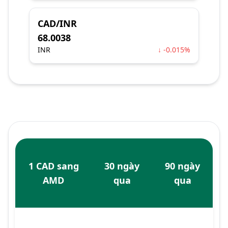
CAD/INR
68.0038
INR
↓ -0.015%
1 CAD sang
30 ngày
90 ngày
AMD
qua
qua