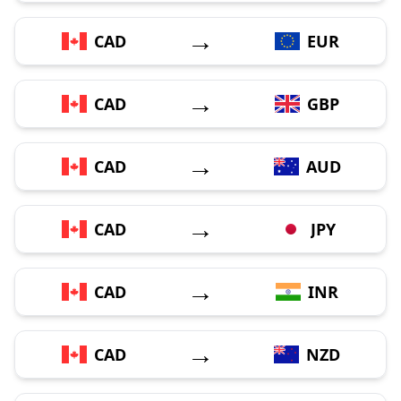
→
CAD
EUR
→
CAD
GBP
→
CAD
AUD
→
CAD
JPY
→
CAD
INR
→
CAD
NZD