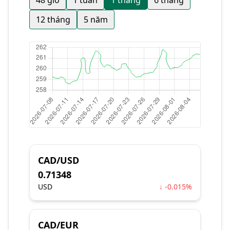
48 giờ
1 tuần
1 tháng
6 tháng
12 tháng
5 năm
CAD/USD
0.71348
USD
↓ -0.015%
CAD/EUR