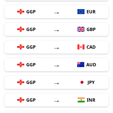
→
GGP
EUR
→
GGP
GBP
→
GGP
CAD
→
GGP
AUD
→
GGP
JPY
→
GGP
INR