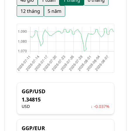
48 giờ
1 tuần
1 tháng
6 tháng
12 tháng
5 năm
GGP/USD
1.34815
USD
↓ -0.037%
GGP/EUR