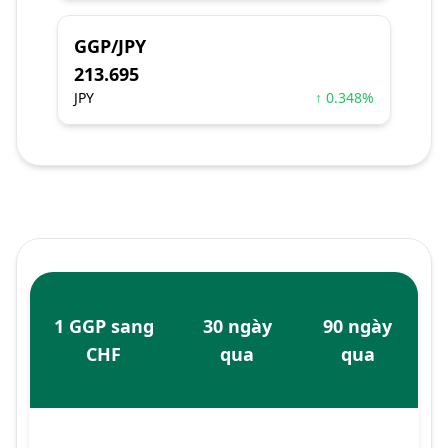
GGP/JPY
213.695
JPY
↑ 0.348%
1 GGP sang
30 ngày
90 ngày
CHF
qua
qua