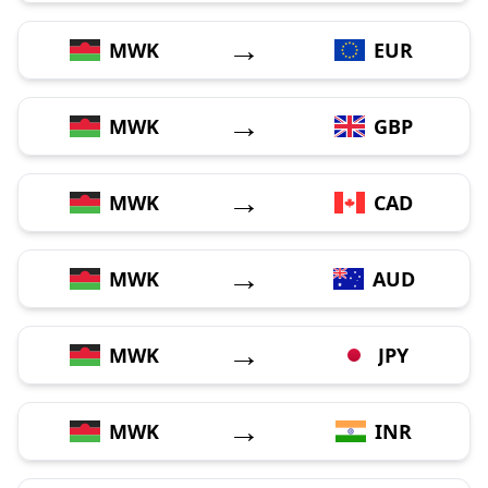
→
MWK
EUR
→
MWK
GBP
→
MWK
CAD
→
MWK
AUD
→
MWK
JPY
→
MWK
INR