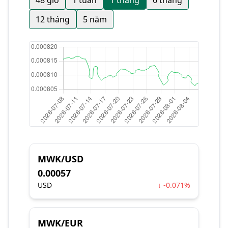
48 giờ
1 tuần
1 tháng
6 tháng
12 tháng
5 năm
MWK/USD
0.00057
USD
↓ -0.071%
MWK/EUR