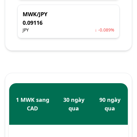
MWK/JPY
0.09116
JPY
↓ -0.089%
1 MWK sang
30 ngày
90 ngày
CAD
qua
qua