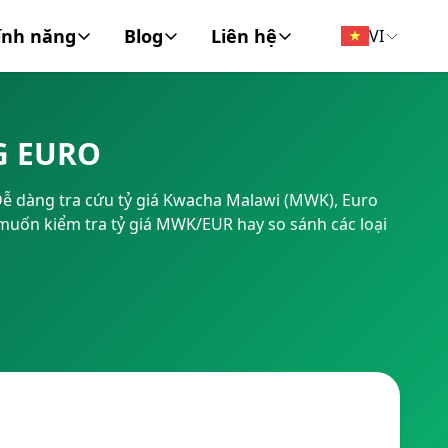
ính năng
Blog
Liên hệ
VI
đồng tiền
Tin Tức
Về chúng tôi
G EURO
FT/BIC
Tài chính cá nhân
Liên hệ
 Dễ dàng tra cứu tỷ giá Kwacha Malawi (MWK), Euro
Doanh Nghiệp
ạn muốn kiểm tra tỷ giá MWK/EUR hay so sánh các loại