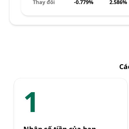
Thay đổi
-0.779%
2.586%
Cá
1
Nhập số tiền của bạn