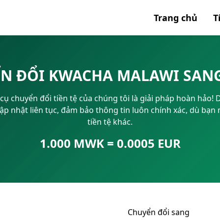
Trang chủ
T
Tất cả 
N ĐỔI KWACHA MALAWI SAN
Mã SWI
cụ chuyển đổi tiền tệ của chúng tôi là giải pháp hoàn hảo!
IBAN
ới. Cập nhật liên tục, đảm bảo thông tin luôn chính xác, dù b
tiền tệ khác.
1.000 MWK = 0.0005 EUR
Chuyển đổi sang