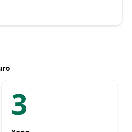
uro
3
Xong