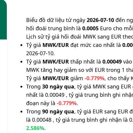
Biểu đồ dữ liệu từ ngày
2026-07-10
đến n
hối đoái trung bình là
0.0005
Euro cho mỗi
Lịch sử tỷ giá hối đoái MWK sang EUR the
Tỷ giá
MWK/EUR
đạt mức cao nhất là
0.0
2026-07-10.
Tỷ giá
MWK/EUR
thấp nhất là
0.00049
vào 
MWK tăng hay giảm so với EUR trong 1 th
Tỷ giá
MWK/EUR
giảm
-0.779%
, cho thấy 
Trong
30 ngày qua
, tỷ giá MWK sang EUR 
nhất là 0.00049 , tỷ giá trung bình ghi nh
đoạn này là
-0.779%
.
Trong
90 ngày qua
, tỷ giá EUR sang EUR 
là 0.00048 , tỷ giá trung bình ghi nhận là 
2.586%
.