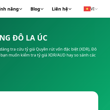
ính năng
Blog
Liên hệ
VI
đồng tiền
Tin Tức
Về chúng tôi
NG ĐÔ LA ÚC
FT/BIC
Tài chính cá nhân
Liên hệ
dàng tra cứu tỷ giá Quyền rút vốn đặc biệt (XDR), Đô
Doanh Nghiệp
, dù bạn muốn kiểm tra tỷ giá XDR/AUD hay so sánh các