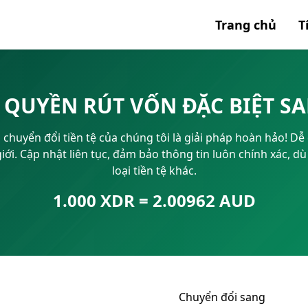
Trang chủ
T
Tất cả 
 QUYỀN RÚT VỐN ĐẶC BIỆT SA
Mã SWI
chuyển đổi tiền tệ của chúng tôi là giải pháp hoàn hảo! Dễ 
IBAN
hế giới. Cập nhật liên tục, đảm bảo thông tin luôn chính xác
loại tiền tệ khác.
1.000 XDR = 2.00962 AUD
Chuyển đổi sang