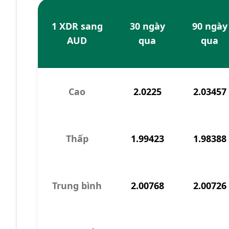
1 XDR sang
30 ngày
90 ngày
AUD
qua
qua
Cao
2.0225
2.03457
Thấp
1.99423
1.98388
Trung bình
2.00768
2.00726