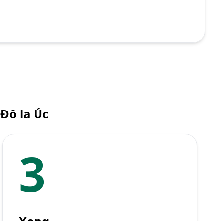
Đô la Úc
3
Xong