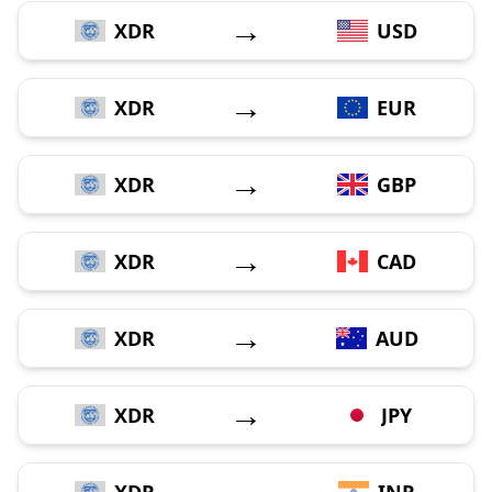
→
XDR
USD
→
XDR
EUR
→
XDR
GBP
→
XDR
CAD
→
XDR
AUD
→
XDR
JPY
→
XDR
INR