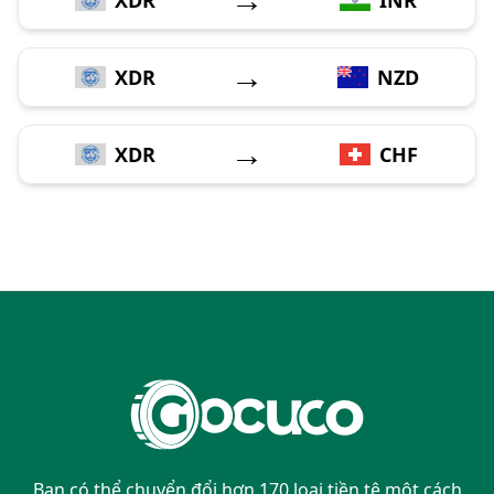
→
XDR
NZD
→
XDR
CHF
Bạn có thể chuyển đổi hơn 170 loại tiền tệ một cách