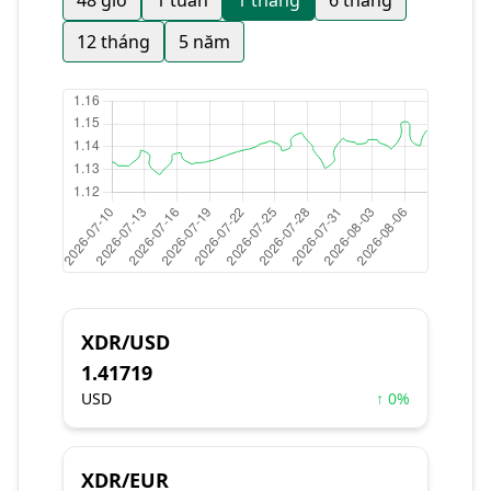
48 giờ
1 tuần
1 tháng
6 tháng
12 tháng
5 năm
XDR/USD
1.41719
USD
↑ 0%
XDR/EUR