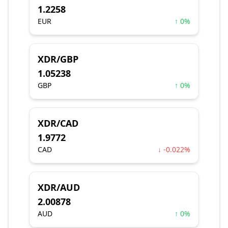
1.2258
EUR
↑ 0%
XDR/GBP
1.05238
GBP
↑ 0%
XDR/CAD
1.9772
CAD
↓ -0.022%
XDR/AUD
2.00878
AUD
↑ 0%