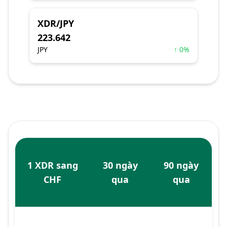
XDR/JPY
223.642
JPY
↑ 0%
1 XDR sang
30 ngày
90 ngày
CHF
qua
qua