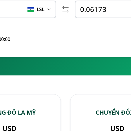
LSL
00:00
NG ĐÔ LA MỸ
CHUYỂN ĐỔI
USD
USD