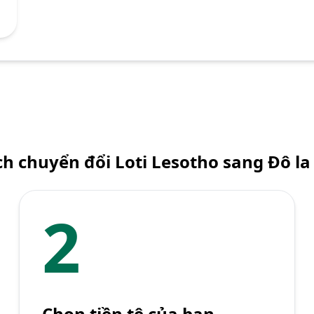
h chuyển đổi Loti Lesotho sang Đô l
2
Chọn tiền tệ của bạn