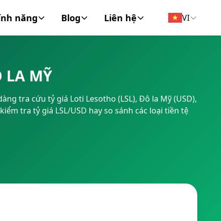
ính năng
Blog
Liên hệ
VI
đồng tiền
Tin Tức
Về chúng tôi
 LA MỸ
FT/BIC
Tài chính cá nhân
Liên hệ
ng tra cứu tỷ giá Loti Lesotho (LSL), Đô la Mỹ (USD),
Doanh Nghiệp
kiểm tra tỷ giá LSL/USD hay so sánh các loại tiền tệ