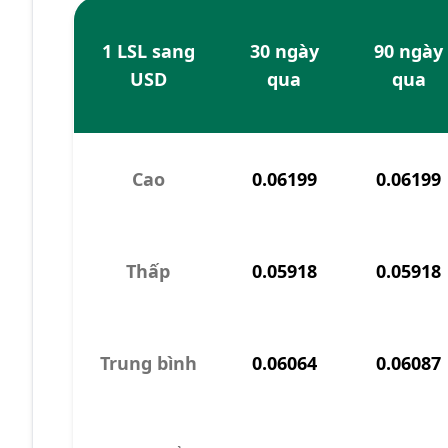
1 LSL sang
30 ngày
90 ngày
USD
qua
qua
Cao
0.06199
0.06199
Thấp
0.05918
0.05918
Trung bình
0.06064
0.06087