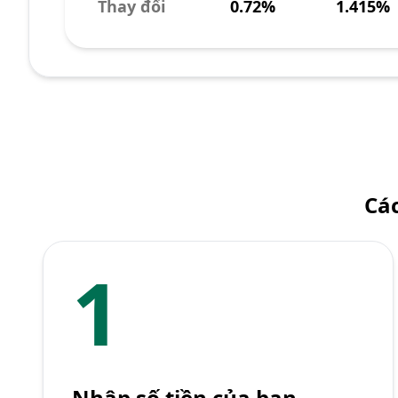
Thay đổi
0.72%
1.415%
Các
1
Nhập số tiền của bạn