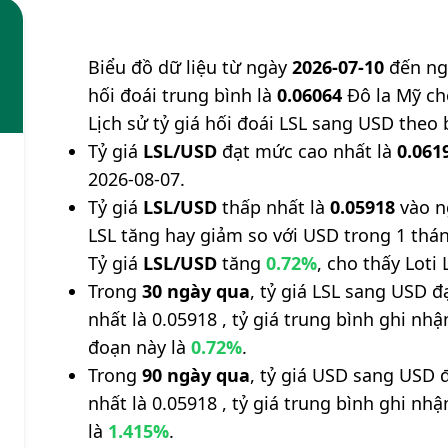
Biểu đồ dữ liệu từ ngày
2026-07-10
đến n
hối đoái trung bình là
0.06064
Đô la Mỹ ch
Lịch sử tỷ giá hối đoái LSL sang USD theo 
Tỷ giá
LSL/USD
đạt mức cao nhất là
0.061
2026-08-07.
Tỷ giá
LSL/USD
thấp nhất là
0.05918
vào n
LSL tăng hay giảm so với USD trong 1 thá
Tỷ giá
LSL/USD
tăng
0.72%
, cho thấy Loti 
Trong
30 ngày qua
, tỷ giá LSL sang USD 
nhất là 0.05918 , tỷ giá trung bình ghi nh
đoạn này là
0.72%
.
Trong
90 ngày qua
, tỷ giá USD sang USD 
nhất là 0.05918 , tỷ giá trung bình ghi nh
là
1.415%
.