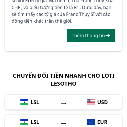
so với EUR tỷ giá. Mã tiền tệ của Franc Thụy Sĩ là
CHF , và biểu tượng tiền tệ là Fr. . Dưới đây, bạn
sẽ tìm thấy các tỷ giá của Franc Thụy Sĩ với các
đồng tiền khác trên thế giới.
Thêm thông tin
CHUYỂN ĐỔI TIỀN NHANH CHO LOTI
LESOTHO
→
LSL
USD
→
LSL
EUR