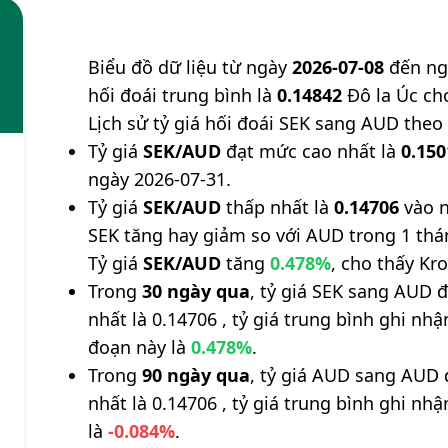
Biểu đồ dữ liệu từ ngày
2026-07-08
đến n
hối đoái trung bình là
0.14842
Đô la Úc ch
Lịch sử tỷ giá hối đoái SEK sang AUD theo
Tỷ giá
SEK/AUD
đạt mức cao nhất là
0.150
ngày 2026-07-31.
Tỷ giá
SEK/AUD
thấp nhất là
0.14706
vào n
SEK tăng hay giảm so với AUD trong 1 th
Tỷ giá
SEK/AUD
tăng
0.478%
, cho thấy Kro
Trong
30 ngày qua
, tỷ giá SEK sang AUD 
nhất là 0.14706 , tỷ giá trung bình ghi nh
đoạn này là
0.478%
.
Trong
90 ngày qua
, tỷ giá AUD sang AUD 
nhất là 0.14706 , tỷ giá trung bình ghi nh
là
-0.084%
.