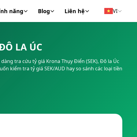
ính năng
Blog
Liên hệ
VI
đồng tiền
Tin Tức
Về chúng tôi
ĐÔ LA ÚC
FT/BIC
Tài chính cá nhân
Liên hệ
 dàng tra cứu tỷ giá Krona Thụy Điển (SEK), Đô la Úc
Doanh Nghiệp
 muốn kiểm tra tỷ giá SEK/AUD hay so sánh các loại tiền