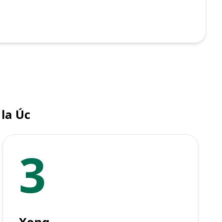
la Úc
3
Xong