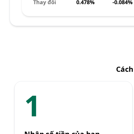
Thay đổi
0.478%
-0.084%
Cách
1
Nhập số tiền của bạn