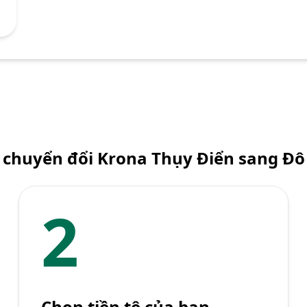
 chuyển đổi Krona Thụy Điển sang Đô 
2
Chọn tiền tệ của bạn