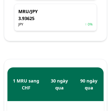
MRU/JPY
3.93625
JPY
↑ 0%
1 MRU sang
30 ngày
90 ngày
CHF
qua
qua