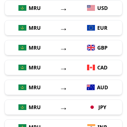
→
MRU
USD
→
MRU
EUR
→
MRU
GBP
→
MRU
CAD
→
MRU
AUD
→
MRU
JPY
→
MRU
INR