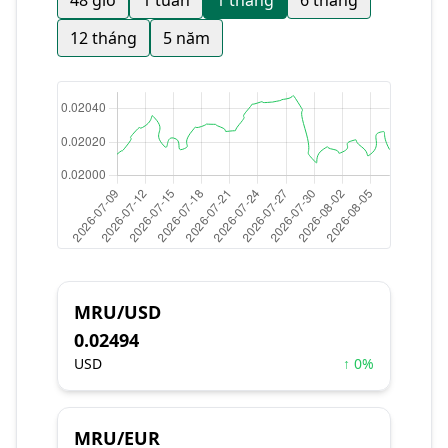
48 giờ
1 tuần
1 tháng
6 tháng
12 tháng
5 năm
MRU/USD
0.02494
USD
↑ 0%
MRU/EUR