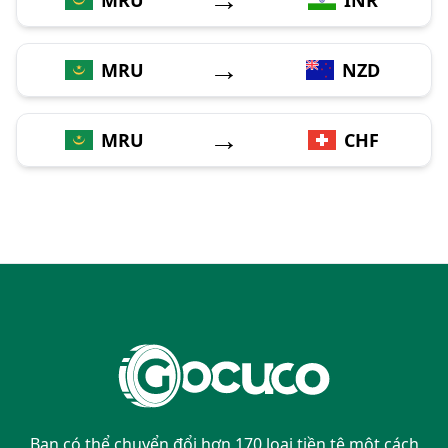
→
MRU
NZD
→
MRU
CHF
Bạn có thể chuyển đổi hơn 170 loại tiền tệ một cách